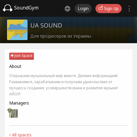
SoundGym
Login
Sign Up
UA SOUND
Для продюсеров из Украины
Join Space
About
Открываем музыкальный мир вместе. Делимя информацией.
Развиваемся, зарабатываем и получаем удовольствие от
процесса создания, усовершенствовани и развития музыки!
АЙОУ!
Managers
All spaces