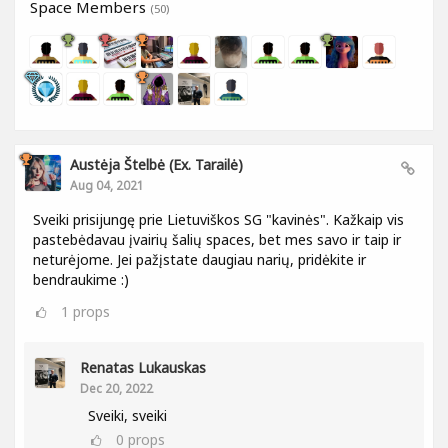
Space Members
(50)
Austėja Štelbė (ex. Tarailė)
Aug 04, 2021
Sveiki prisijungę prie Lietuviškos SG "kavinės". Kažkaip vis
pastebėdavau įvairių šalių spaces, bet mes savo ir taip ir
neturėjome. Jei pažįstate daugiau narių, pridėkite ir
bendraukime :)
1
props
Renatas Lukauskas
Dec 20, 2022
Sveiki, sveiki
0
props