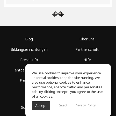
Blog
Über uns
Bildungseinrichtungen
Partnerschaft
Presseinfo
Hilfe
entdecke Räume
Nutzungsbedingungen
We use cookies to improve your experience.
Essential cookies keep the site running. We
Freie Kurse
Datenschutz
also use optional cookies to enhance
performance, analyze traffic, and personalize
ads. By clicking “Accept”, you agree to the use
of all cookies.
Reject
Privacy Policy
Accept
SoundGym, Alle Rechte vorbehalten © 2026