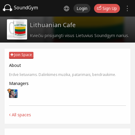
SoundGym
Login
Sign Up
Lithuanian Cafe
Kviečiu prisijungti visus Lietuvius Soundgym narius.
Join Space
About
Erdvė lietuviams. Dalinkimės muzika, patarimais, bendraukime.
Managers
All spaces