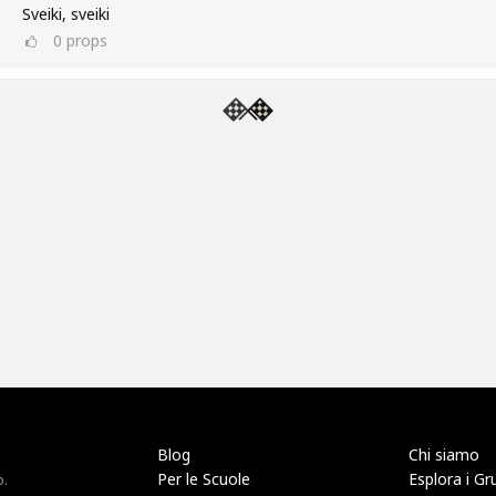
Sveiki, sveiki
0
props
Blog
Chi siamo
Per le Scuole
Esplora i Gr
o.