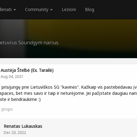
llenati
Community
Lezioni
Blog
Lietuvius Soundgym narius.
Austėja Štelbė (ex. Tarailė)
Aug 04, 2021
i prisijungę prie Lietuviškos SG "kavinės". Kažkaip vis pastebėdavau įv
 spaces, bet mes savo ir taip ir neturėjome. Jei pažįstate daugiau nari
kite ir bendraukime :)
1
props
Renatas Lukauskas
Dec 20, 2022