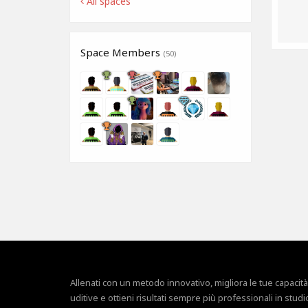
All spaces
Space Members
(50)
Allenati con un metodo innovativo, migliora le tue capacità
uditive e ottieni risultati sempre più professionali in studi