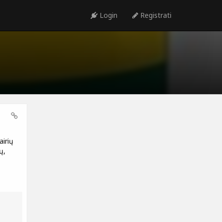
Login
Registrati
airių
ų,