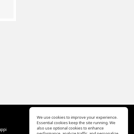
We use cookies to improve your experience.
Essential cookies keep the site running. We
EQ Ear Training
also use optional cookies to enhance
uppi
Drum Machine
performance, analyze traffic, and personalize