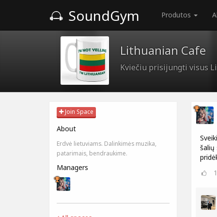
SoundGym
Produtos
A
Lithuanian Cafe
Kviečiu prisijungti visus 
Join Space
About
Sveik
Erdvė lietuviams. Dalinkimės muzika,
šalių
patarimais, bendraukime.
pridė
Managers