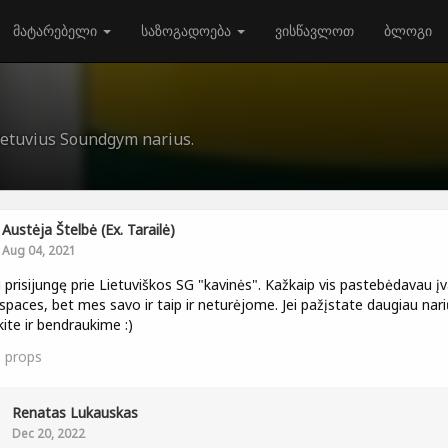
მატარებელი
საზოგადოება
ვისწავლოთ
ბლოგი
Lietuvius Soundgym narius.
Austėja Štelbė (ex. Tarailė)
Aug 04, 2021
i prisijungę prie Lietuviškos SG "kavinės". Kažkaip vis pastebėdavau įv
 spaces, bet mes savo ir taip ir neturėjome. Jei pažįstate daugiau nari
kite ir bendraukime :)
1
props
Renatas Lukauskas
Dec 20, 2022