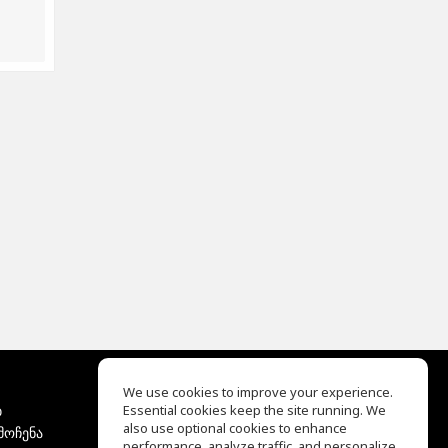
We use cookies to improve your experience.
ბ
Essential cookies keep the site running. We
EQ Ear Training
also use optional cookies to enhance
მოჩენა
Drum Machine
performance, analyze traffic, and personalize