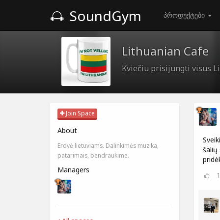
SoundGym
პროდუქტები
Lithuanian Cafe
Kviečiu prisijungti visus 
Join Space
About
Sveik
Erdvė lietuviams. Dalinkimės muzika,
šalių
patarimais, bendraukime.
pridė
Managers