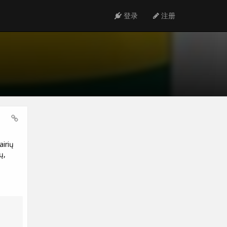
登录
注册
airių
ų,