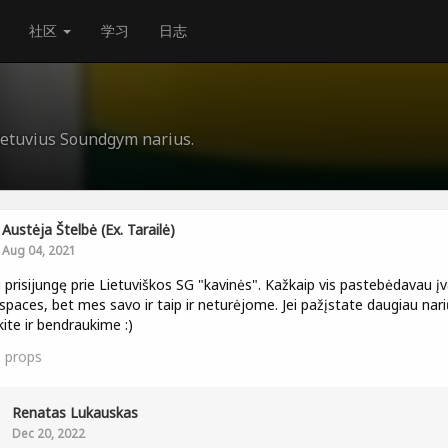
社区
学习
日志
Lietuvius Soundgym narius.
Austėja Štelbė (ex. Tarailė)
Aug 04, 2021
i prisijungę prie Lietuviškos SG "kavinės". Kažkaip vis pastebėdavau įv
 spaces, bet mes savo ir taip ir neturėjome. Jei pažįstate daugiau nari
kite ir bendraukime :)
1
props
Renatas Lukauskas
Dec 20, 2022