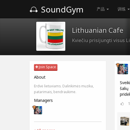
SoundGym
产品
训练
Lithuanian Cafe
Kviečiu prisijungti visus 
Join Space
About
Sveik
Erdvė lietuviams. Dalinkimės muzika,
šalių
patarimais, bendraukime.
pridė
Managers