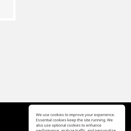
We use cookies to improve your experience.
Essential cookies keep the site running. We
EQ Ear Training
also use optional cookies to enhance
Drum Machine
performance, analyze traffic, and personalize