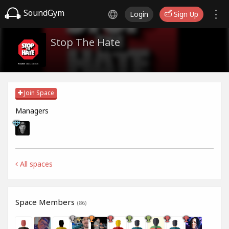
SoundGym
Login
Sign Up
Stop The Hate
Join Space
Managers
All spaces
Space Members
(86)