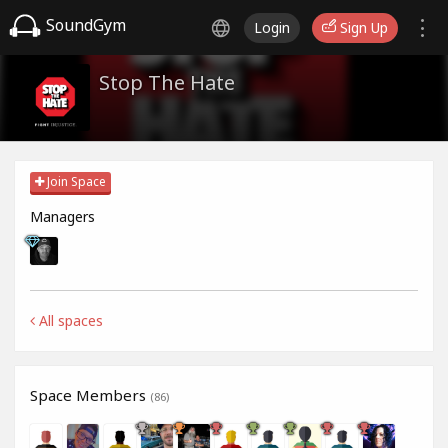
SoundGym
Login
Sign Up
Stop The Hate
Join Space
Managers
All spaces
Space Members
(86)