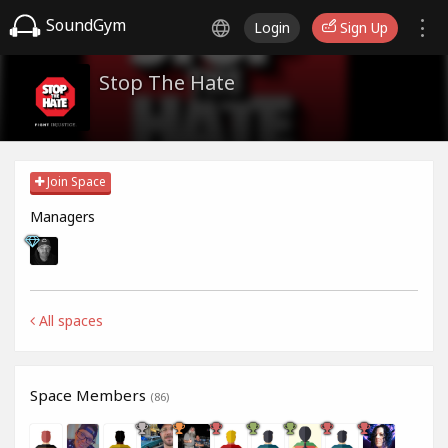
SoundGym
Login
Sign Up
Stop The Hate
Join Space
Managers
All spaces
Space Members
(86)