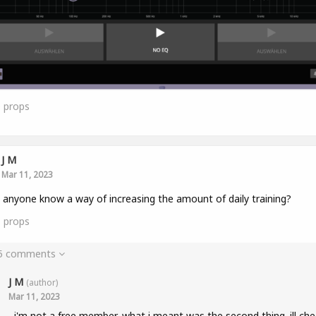
0
props
J M
Mar 11, 2023
anyone know a way of increasing the amount of daily training?
1
props
 5 comments
J M
(author)
Mar 11, 2023
i'm not a free member, what i meant was the second thing. ill che