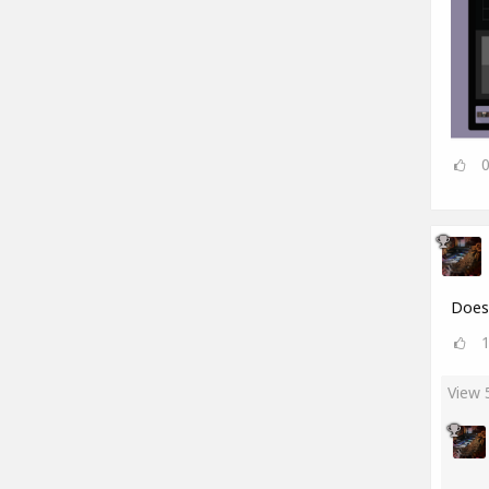
Does 
View