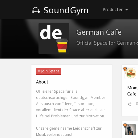
SoundGym
Producten
German Cafe
Official Space for Germa
Join Space
About
Moin,
Offizieller Space für alle
Cafe 
deutschsprachigen Soundgym Member.
Austausch von Ideen, Inspiration,
vorallem dient der Space aber auch zur
Hilfe bei Problemen und zur Motivation.
Unsere gemeinsame Leidenschaft zur
Musik verbindet uns!