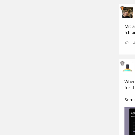
Mit a
Ich b
When 
for t
Somet