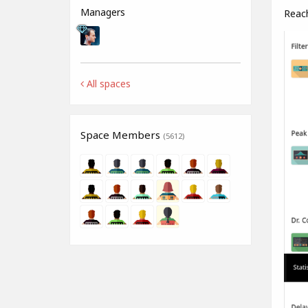
Managers
Reach
All spaces
Space Members
(5612)