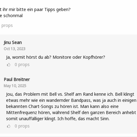
 ihr mir bitte ein paar Tipps geben?
e schonmal
1
props
Jinu Sean
Oct 13, 2023
Ja, womit hörst du ab? Monitore oder Kopfhörer?
0
props
Paul Breitner
May 10, 2025
Jou, das Problem mit Bell vs. Shelf am Rand kenne ich. Bell klingt
etwas mehr wie ein wandernder Bandpass, was ja auch in einigen
bekannten Chart-Songs zu hören ist. Man kann also eine
Mittenfrequenz hören, während Shelf den ganzen Bereich anhebt
somit unauffälliger klingt. Ich hoffe, das macht Sinn.
0
props