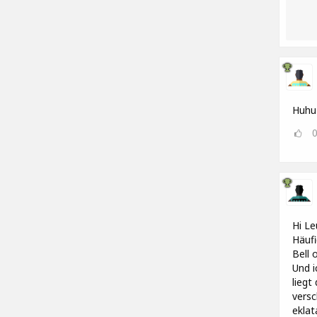
Huhu 
Hi Le
Häufi
Bell o
Und i
liegt
versc
eklat