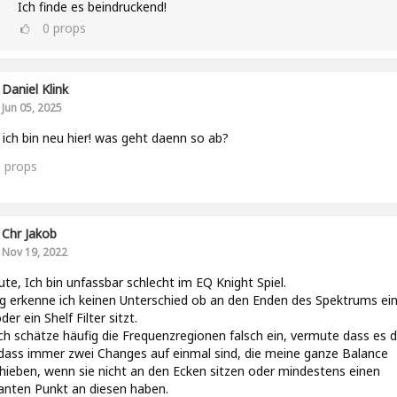
Ich finde es beindruckend!
0
props
Daniel Klink
Jun 05, 2025
ich bin neu hier! was geht daenn so ab?
0
props
Chr Jakob
Nov 19, 2022
ute, Ich bin unfassbar schlecht im EQ Knight Spiel.
g erkenne ich keinen Unterschied ob an den Enden des Spektrums ei
der ein Shelf Filter sitzt.
ch schätze häufig die Frequenzregionen falsch ein, vermute dass es 
 dass immer zwei Changes auf einmal sind, die meine ganze Balance
hieben, wenn sie nicht an den Ecken sitzen oder mindestens einen
anten Punkt an diesen haben.