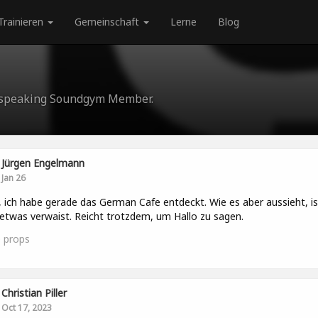
Trainieren
Gemeinschaft
Lerne
Blog
n-speaking Soundgym Member.
Jürgen Engelmann
Jan 26
 ich habe gerade das German Cafe entdeckt. Wie es aber aussieht, is
etwas verwaist. Reicht trotzdem, um Hallo zu sagen.
0
props
Christian Piller
Oct 17, 2023