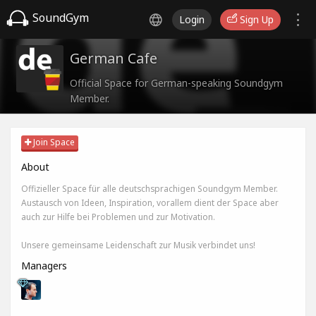
SoundGym
Login
Sign Up
German Cafe
Official Space for German-speaking Soundgym
Member.
Join Space
About
Offizieller Space für alle deutschsprachigen Soundgym Member.
Austausch von Ideen, Inspiration, vorallem dient der Space aber
auch zur Hilfe bei Problemen und zur Motivation.
Unsere gemeinsame Leidenschaft zur Musik verbindet uns!
Managers