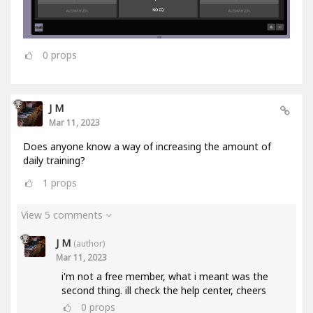
0
props
J M
Mar 11, 2023
Does anyone know a way of increasing the amount of
daily training?
1
props
View 5 comments
J M
(author)
Mar 11, 2023
i'm not a free member, what i meant was the
second thing. ill check the help center, cheers
0
props