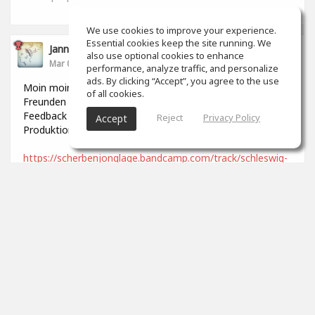
We use cookies to improve your experience.
Essential cookies keep the site running. We
Jannek Stoldt
also use optional cookies to enhance
Mar 06, 2022
performance, analyze traffic, and personalize
ads. By clicking “Accept”, you agree to the use
Moin moin, ist hier noch jemand? ;-) Ich habe kürzlich mit
of all cookies.
Freunden ein Lied aufgenommen und würde mich über
Feedback freuen, was den Mix und die generelle
Reject
Privacy Policy
Accept
Produktion angeht. Viele Grüße
https://scherbenjonglage.bandcamp.com/track/schleswig-
holstein
0
props
Paul Breitner
Mar 25, 2022
Naja.
0
props