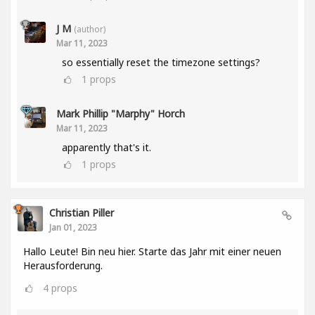
J M
(author)
Mar 11, 2023
so essentially reset the timezone settings?
1
props
Mark Phillip "Marphy" Horch
Mar 11, 2023
apparently that's it.
1
props
Christian Piller
Jan 01, 2023
Hallo Leute! Bin neu hier. Starte das Jahr mit einer neuen
Herausforderung.
4
props