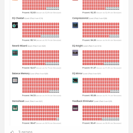
3
props