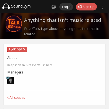
SoundGym
Login
Sign Up
Anything that isn't music related
Post/Talk/Type about anything that isn't music
related
Join Space
About
Keep it clean & respectful in here.
Managers
All spaces