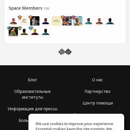
Space Members
(16)
Блог
О нас
Образовательные
Партнерство
институты
Центр помощи
Информация для прессы
Условия использования
Больше Групп
We use cookies to improve your experience.
Политика
Essential cookies keep the site running. We