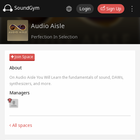
SoundGym
Login
Sign Up
Audio Aisle
Perfection In Selection
Join Space
About
On Audio Aisle You Will Learn the fundamentals of sound, DAWs,
synthesizers, and more.
Managers
All spaces