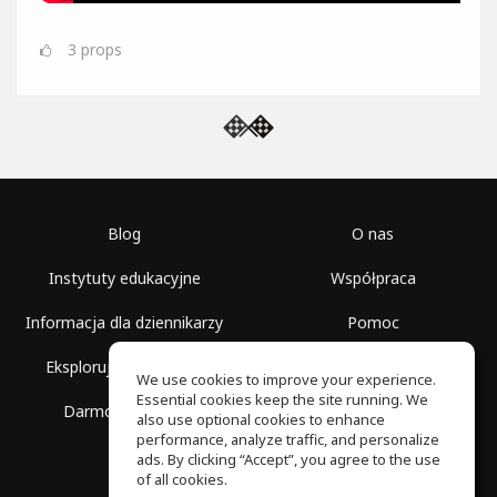
3
props
Blog
O nas
Instytuty edukacyjne
Współpraca
Informacja dla dziennikarzy
Pomoc
Eksploruj przestrzenie
Warunki korzystania
We use cookies to improve your experience.
Essential cookies keep the site running. We
Darmowa szkoła
Polityka prywatności
also use optional cookies to enhance
performance, analyze traffic, and personalize
ads. By clicking “Accept”, you agree to the use
of all cookies.