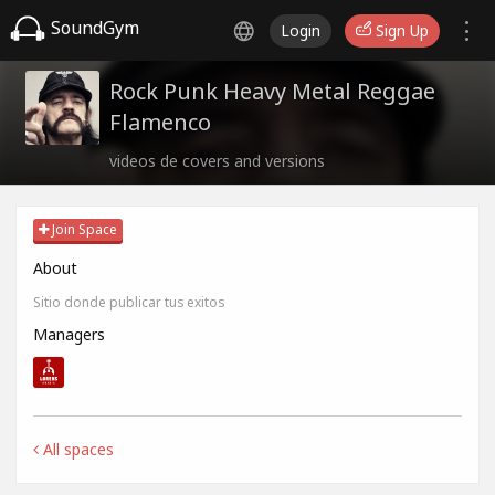
SoundGym
Login
Sign Up
Rock Punk Heavy Metal Reggae
Flamenco
videos de covers and versions
Join Space
About
Sitio donde publicar tus exitos
Managers
All spaces