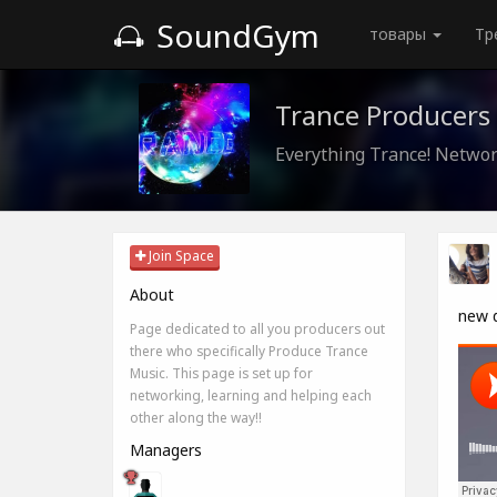
SoundGym
товары
Тр
Trance Producers
Everything Trance! Networ
Join Space
About
new 
Page dedicated to all you producers out
there who specifically Produce Trance
Music. This page is set up for
networking, learning and helping each
other along the way!!
Managers