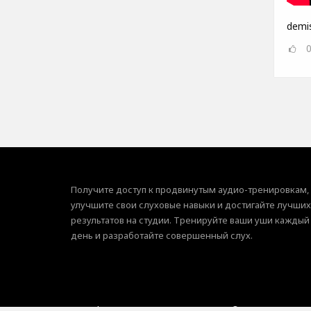
demis
Получите доступ к продвинутым аудио-тренировкам,
улучшите свои слуховые навыки и достигайте лучших
результатов на студии. Тренируйте ваши уши каждый
день и разработайте совершенный слух.
SoundGym, Все права защищены © 2026