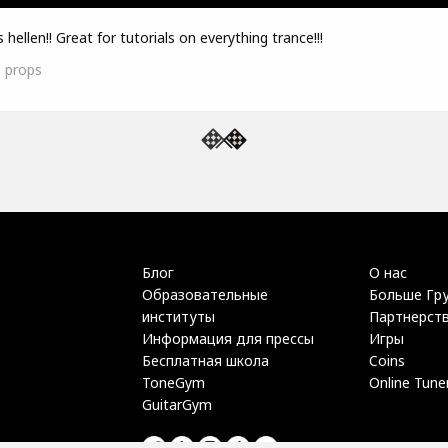
 hellen!! Great for tutorials on everything trance!!!
0
props
Блог
О нас
Образовательные
Больше Гр
институты
Партнерст
Информация для прессы
Игры
Бесплатная школа
Coins
ToneGym
Online Tune
GuitarGym