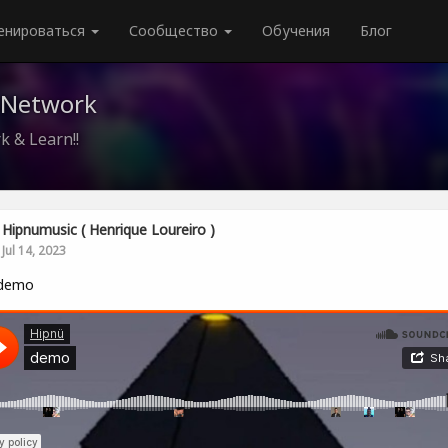
енироваться
Сообщество
Обучения
Блог
 Network
k & Learn!!
Hipnumusic ( Henrique Loureiro )
Jul 14, 2023
demo