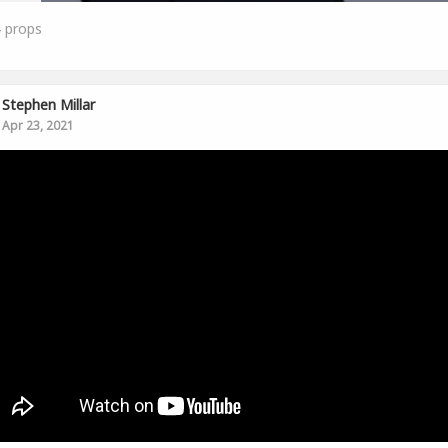
4
props
Stephen Millar
Apr 23, 2021