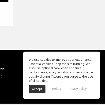
We use cookies to improve your experience.
Essential cookies keep the site running. We
EQ Ear Training
also use optional cookies to enhance
упп
Drum Machine
performance, analyze traffic, and personalize
во
Центр помощи
ads. By clicking “Accept”, you agree to the use
Условия использования
of all cookies.
Политика
Reject
Privacy Policy
Accept
r
конфиденциальности