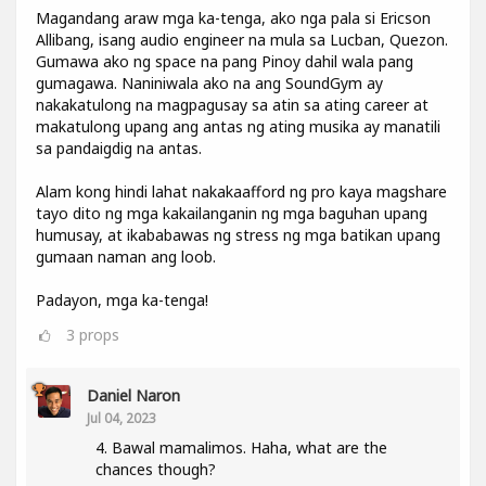
Magandang araw mga ka-tenga, ako nga pala si Ericson
Allibang, isang audio engineer na mula sa Lucban, Quezon.
Gumawa ako ng space na pang Pinoy dahil wala pang
gumagawa. Naniniwala ako na ang SoundGym ay
nakakatulong na magpagusay sa atin sa ating career at
makatulong upang ang antas ng ating musika ay manatili
sa pandaigdig na antas.
Alam kong hindi lahat nakakaafford ng pro kaya magshare
tayo dito ng mga kakailanganin ng mga baguhan upang
humusay, at ikababawas ng stress ng mga batikan upang
gumaan naman ang loob.
Padayon, mga ka-tenga!
3
props
Daniel Naron
Jul 04, 2023
4. Bawal mamalimos. Haha, what are the
chances though?