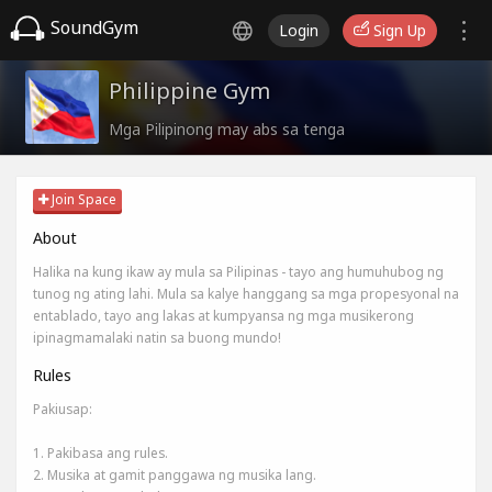
SoundGym
Login
Sign Up
Philippine Gym
Mga Pilipinong may abs sa tenga
Join Space
About
Halika na kung ikaw ay mula sa Pilipinas - tayo ang humuhubog ng
tunog ng ating lahi. Mula sa kalye hanggang sa mga propesyonal na
entablado, tayo ang lakas at kumpyansa ng mga musikerong
ipinagmamalaki natin sa buong mundo!
Rules
Pakiusap:
1. Pakibasa ang rules.
2. Musika at gamit panggawa ng musika lang.