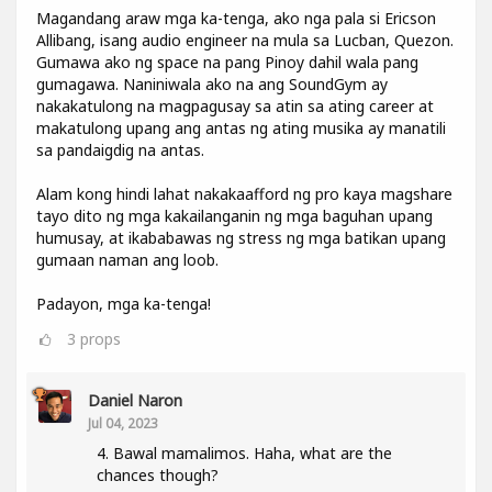
Magandang araw mga ka-tenga, ako nga pala si Ericson
Allibang, isang audio engineer na mula sa Lucban, Quezon.
Gumawa ako ng space na pang Pinoy dahil wala pang
gumagawa. Naniniwala ako na ang SoundGym ay
nakakatulong na magpagusay sa atin sa ating career at
makatulong upang ang antas ng ating musika ay manatili
sa pandaigdig na antas.
Alam kong hindi lahat nakakaafford ng pro kaya magshare
tayo dito ng mga kakailanganin ng mga baguhan upang
humusay, at ikababawas ng stress ng mga batikan upang
gumaan naman ang loob.
Padayon, mga ka-tenga!
3
props
Daniel Naron
Jul 04, 2023
4. Bawal mamalimos. Haha, what are the
chances though?