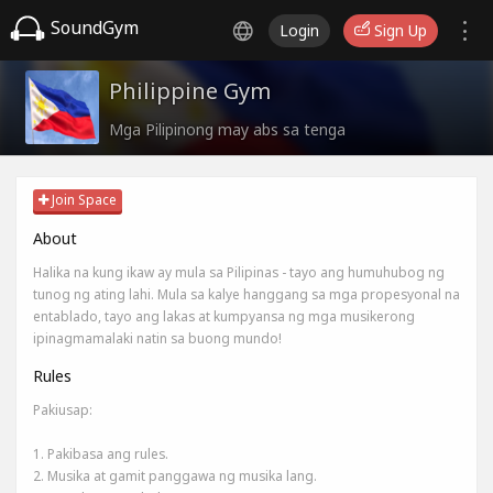
SoundGym
Login
Sign Up
Philippine Gym
Mga Pilipinong may abs sa tenga
Join Space
About
Halika na kung ikaw ay mula sa Pilipinas - tayo ang humuhubog ng
tunog ng ating lahi. Mula sa kalye hanggang sa mga propesyonal na
entablado, tayo ang lakas at kumpyansa ng mga musikerong
ipinagmamalaki natin sa buong mundo!
Rules
Pakiusap:
1. Pakibasa ang rules.
2. Musika at gamit panggawa ng musika lang.