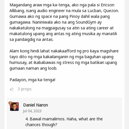
Magandang araw mga ka-tenga, ako nga pala si Ericson
Allibang, isang audio engineer na mula sa Lucban, Quezon.
Gumawa ako ng space na pang Pinoy dahil wala pang
gumagawa. Naniniwala ako na ang SoundGym ay
nakakatulong na magpagusay sa atin sa ating career at
makatulong upang ang antas ng ating musika ay manatili
sa pandaigdig na antas.
Alam kong hindi lahat nakakaafford ng pro kaya magshare
tayo dito ng mga kakailanganin ng mga baguhan upang
humusay, at ikababawas ng stress ng mga batikan upang
gumaan naman ang loob.
Padayon, mga ka-tenga!
3
props
Daniel Naron
Jul 04, 2023
4. Bawal mamalimos. Haha, what are the
chances though?