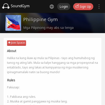
SoundGym
Login
Sign Up
Philippine Gym
Mga Pilipinong may abs sa tenga
Join Space
About
Halika na kung ikaw ay mula sa Pilipinas - tayo ang humuhubog ng
tunog ng ating lahi. Mula sa kalye hanggang sa mga propesyonal na
entablado, tayo ang lakas at kumpyansa ng mga musikerong
ipinagmamalaki natin sa buong mundo!
Rules
Pakiusap:
1. Pakibasa ang rules.
2. Musika at gamit panggawa ng musika lang.