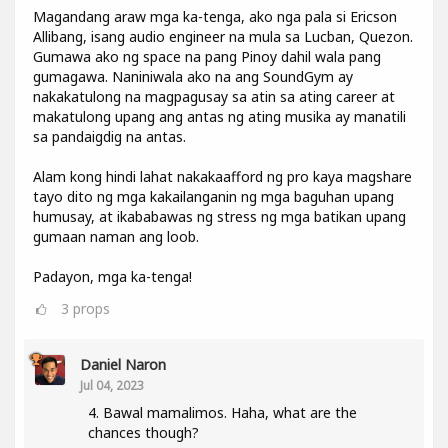
Magandang araw mga ka-tenga, ako nga pala si Ericson
Allibang, isang audio engineer na mula sa Lucban, Quezon.
Gumawa ako ng space na pang Pinoy dahil wala pang
gumagawa. Naniniwala ako na ang SoundGym ay
nakakatulong na magpagusay sa atin sa ating career at
makatulong upang ang antas ng ating musika ay manatili
sa pandaigdig na antas.
Alam kong hindi lahat nakakaafford ng pro kaya magshare
tayo dito ng mga kakailanganin ng mga baguhan upang
humusay, at ikababawas ng stress ng mga batikan upang
gumaan naman ang loob.
Padayon, mga ka-tenga!
3
props
Daniel Naron
Jul 04, 2023
4. Bawal mamalimos. Haha, what are the
chances though?