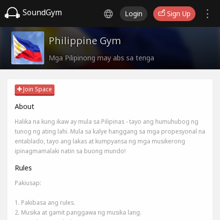
SoundGym
Login
Sign Up
Philippine Gym
Mga Pilipinong may abs sa tenga
Join Space
About
Halika na kung ikaw ay mula sa Pilipinas - tayo ang humuhubog ng
tunog ng ating lahi. Mula sa kalye hanggang sa mga propesyonal na
entablado, tayo ang lakas at kumpyansa ng mga musikerong
ipinagmamalaki natin sa buong mundo!
Rules
Pakiusap:
1. Pakibasa ang rules.
2. Musika at gamit panggawa ng musika lang.