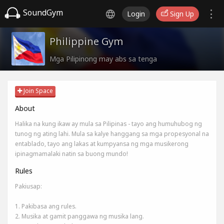
SoundGym
Login
Sign Up
Philippine Gym
Mga Pilipinong may abs sa tenga
Join Space
About
Halika na kung ikaw ay mula sa Pilipinas - tayo ang humuhubog ng
tunog ng ating lahi. Mula sa kalye hanggang sa mga propesyonal na
entablado, tayo ang lakas at kumpyansa ng mga musikerong
ipinagmamalaki natin sa buong mundo!
Rules
Pakiusap:
1. Pakibasa ang rules.
2. Musika at gamit panggawa ng musika lang.