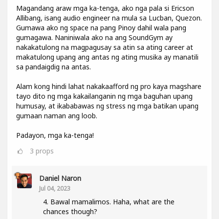
Magandang araw mga ka-tenga, ako nga pala si Ericson
Allibang, isang audio engineer na mula sa Lucban, Quezon.
Gumawa ako ng space na pang Pinoy dahil wala pang
gumagawa. Naniniwala ako na ang SoundGym ay
nakakatulong na magpagusay sa atin sa ating career at
makatulong upang ang antas ng ating musika ay manatili
sa pandaigdig na antas.
Alam kong hindi lahat nakakaafford ng pro kaya magshare
tayo dito ng mga kakailanganin ng mga baguhan upang
humusay, at ikababawas ng stress ng mga batikan upang
gumaan naman ang loob.
Padayon, mga ka-tenga!
3
props
Daniel Naron
Jul 04, 2023
4. Bawal mamalimos. Haha, what are the
chances though?