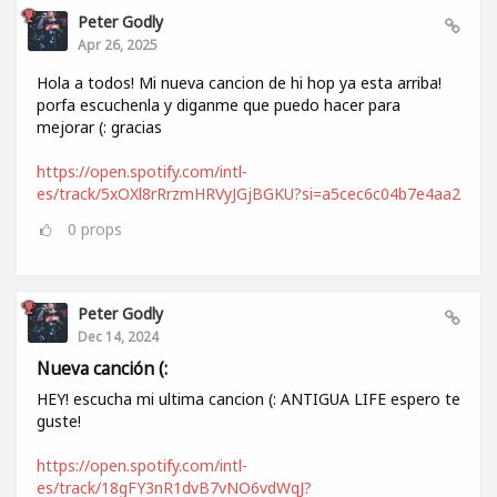
Peter Godly
Apr 26, 2025
Hola a todos! Mi nueva cancion de hi hop ya esta arriba!
porfa escuchenla y diganme que puedo hacer para
mejorar (: gracias
https://open.spotify.com/intl-
es/track/5xOXl8rRrzmHRVyJGjBGKU?si=a5cec6c04b7e4aa2
0
props
Peter Godly
Dec 14, 2024
Nueva canción (:
HEY! escucha mi ultima cancion (: ANTIGUA LIFE espero te
guste!
https://open.spotify.com/intl-
es/track/18gFY3nR1dvB7vNO6vdWqJ?