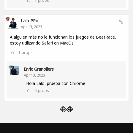
1
props
Lalo PRo
Apr 13, 2023
A alguien más no le funcionan los juegos de BeatRace,
estoy utilizando Safari en MacOs
1
props
Enric Granollers
Apr 13, 2023
Hola Lalo, prueba con Chrome
0
props