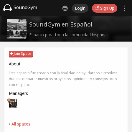
SoundGym
Login
Sign Up
SoundGym en Español
Espacio para toda la comunidad hispana
Join Space
About
Este espacio fue creado con la finalidad de ayudarnos a resolver
dudas compartir nuestros proyectos, opiniones y consejos todo
con respeto.
Managers
All spaces