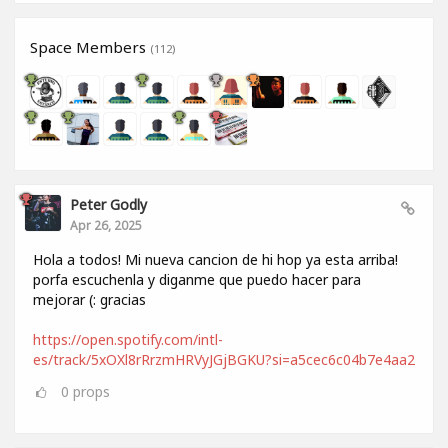
Space Members
(112)
Peter Godly
Apr 26, 2025
Hola a todos! Mi nueva cancion de hi hop ya esta arriba!
porfa escuchenla y diganme que puedo hacer para
mejorar (: gracias
https://open.spotify.com/intl-
es/track/5xOXl8rRrzmHRVyJGjBGKU?si=a5cec6c04b7e4aa2
0
props