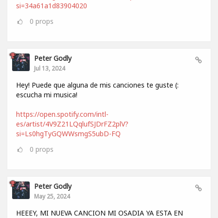
si=34a61a1d83904020
0
props
Peter Godly
Jul 13, 2024
Hey! Puede que alguna de mis canciones te guste (:
escucha mi musica!
https://open.spotify.com/intl-
es/artist/4V9Z21LQqlufSJDrFZ2plV?
si=Ls0hgTyGQWWsmgS5ubD-FQ
0
props
Peter Godly
May 25, 2024
HEEEY, MI NUEVA CANCION MI OSADIA YA ESTA EN