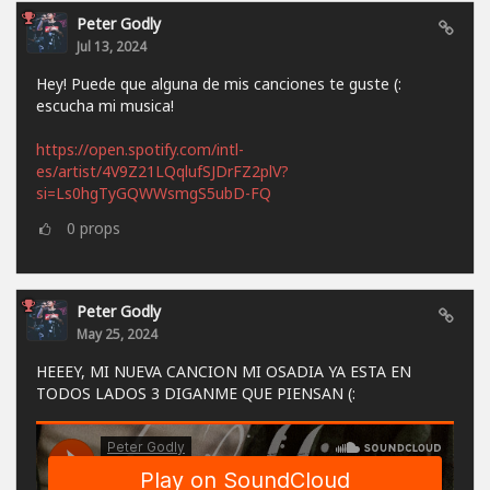
Peter Godly
Jul 13, 2024
Hey! Puede que alguna de mis canciones te guste (:
escucha mi musica!
https://open.spotify.com/intl-
es/artist/4V9Z21LQqlufSJDrFZ2plV?
si=Ls0hgTyGQWWsmgS5ubD-FQ
0
props
Peter Godly
May 25, 2024
HEEEY, MI NUEVA CANCION MI OSADIA YA ESTA EN
TODOS LADOS 3 DIGANME QUE PIENSAN (: