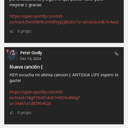
mejorar (: gracias
https://open.spotify.com/intl-
es/track/5xOXl8rRrzmHRVyJGjBGKU?si=a5cec6c04b7e4aa2
0
props
Peter Godly
Dec 14, 2024
Nueva canción (:
HEY! escucha mi ultima cancion (: ANTIGUA LIFE espero te
guste!
https://open.spotify.com/intl-
es/track/18gFY3nR1dvB7vNO6vdWqJ?
si=34a61a1d83904020
0
props