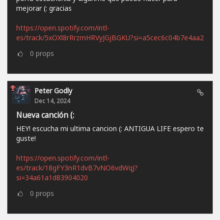
mejorar (: gracias
https://open.spotify.com/intl-
es/track/5xOXl8rRrzmHRVyJGjBGKU?si=a5cec6c04b7e4aa2
0
props
Peter Godly
Dec 14, 2024
Nueva canción (:
HEY! escucha mi ultima cancion (: ANTIGUA LIFE espero te
guste!
https://open.spotify.com/intl-
es/track/18gFY3nR1dvB7vNO6vdWqJ?
si=34a61a1d83904020
0
props