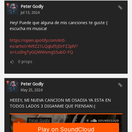
Peter Godly
Jul 13, 2024
Hey! Puede que alguna de mis canciones te guste (:
escucha mi musica!
https://open.spotify.com/intl-
es/artist/4V9Z21LQqlufSJDrFZ2plV?
si=Ls0hgTyGQWWsmgS5ubD-FQ
0
props
Peter Godly
May 25, 2024
HEEEY, MI NUEVA CANCION MI OSADIA YA ESTA EN
TODOS LADOS 3 DIGANME QUE PIENSAN (: