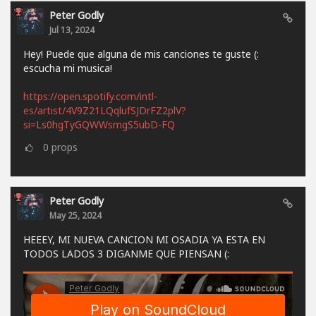
Peter Godly
Jul 13, 2024
Hey! Puede que alguna de mis canciones te guste (:
escucha mi musica!
https://open.spotify.com/intl-
es/artist/4V9Z21LQqlufSJDrFZ2plV?
si=Ls0hgTyGQWWsmgS5ubD-FQ
0
props
Peter Godly
May 25, 2024
HEEEY, MI NUEVA CANCION MI OSADIA YA ESTA EN
TODOS LADOS 3 DIGANME QUE PIENSAN (: