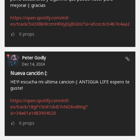
mejorar (: gracias
https://open.spotify.com/intl-
es/track/5xOXl8rRrzmHRVyJGjBGKU?si=a5cec6c04b7e4aa2
0
props
Peter Godly
Dec 14, 2024
Nueva canción (:
HEY! escucha mi ultima cancion (: ANTIGUA LIFE espero te
guste!
https://open.spotify.com/intl-
es/track/18gFY3nR1dvB7vNO6vdWqJ?
si=34a61a1d83904020
0
props