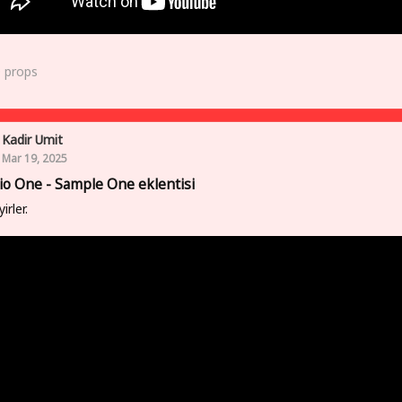
0
props
Kadir Umit
Mar 19, 2025
io One - Sample One eklentisi
yirler.