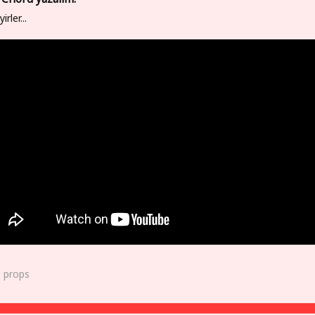
irler...
0
props