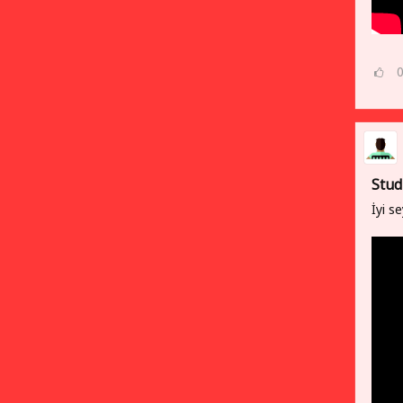
Stud
İyi se