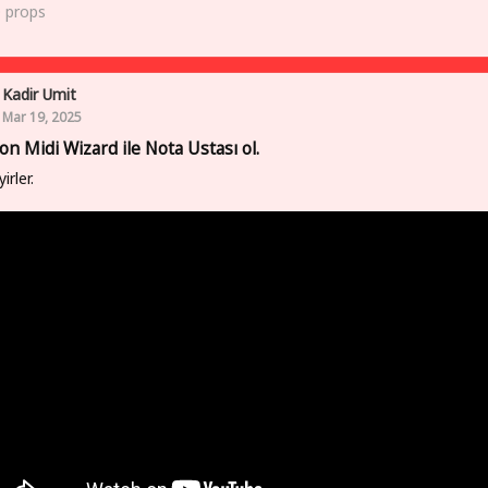
0
props
Kadir Umit
Mar 19, 2025
on Midi Wizard ile Nota Ustası ol.
yirler.