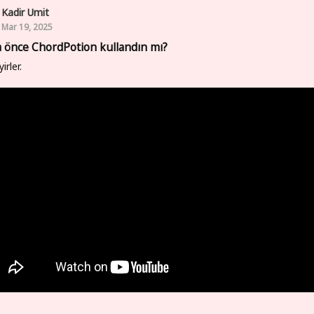
Kadir Umit
Mar 19, 2025
 önce ChordPotion kullandın mı?
yirler.