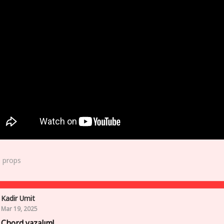
0
props
Kadir Umit
Mar 19, 2025
 Chord yazalım!