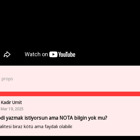
0
props
Kadir Umit
Mar 19, 2025
di yazmak istiyorsun ama NOTA bilgin yok mu?
alitesi biraz kötü ama faydalı olabilir.