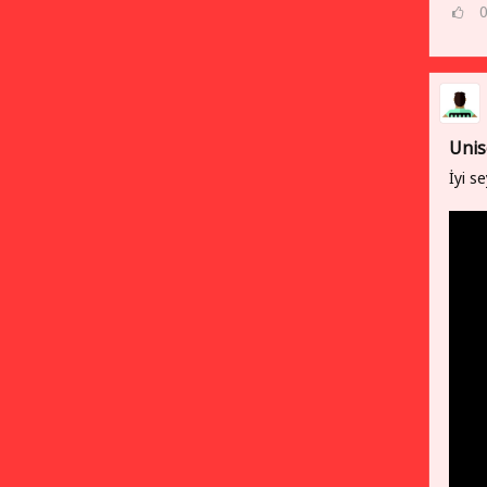
Unis
İyi se