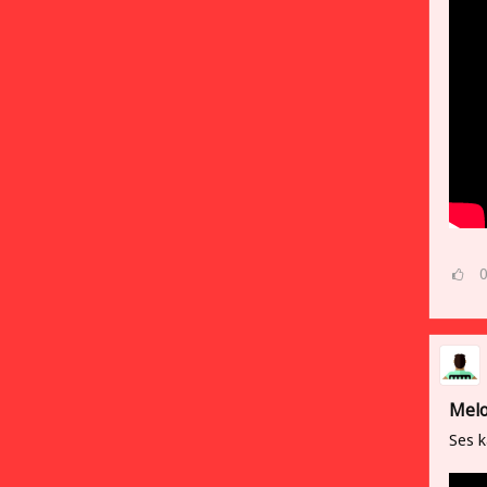
Melo
Ses k