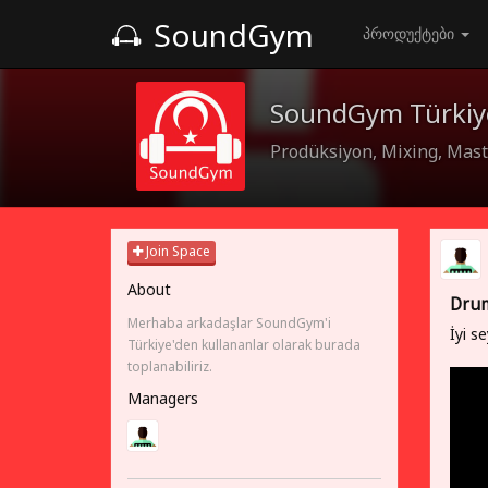
SoundGym
პროდუქტები
SoundGym Türkiy
Prodüksiyon, Mixing, Maste
Join Space
About
Drum
Merhaba arkadaşlar SoundGym'i
İyi se
Türkiye'den kullananlar olarak burada
toplanabiliriz.
Managers