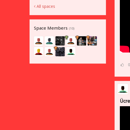
All spaces
Space Members
(10)
Ücre