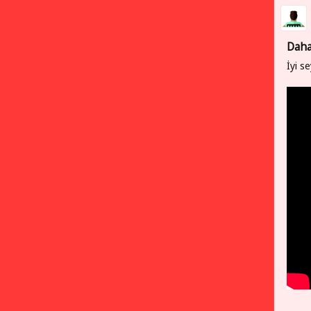
Daha
İyi se