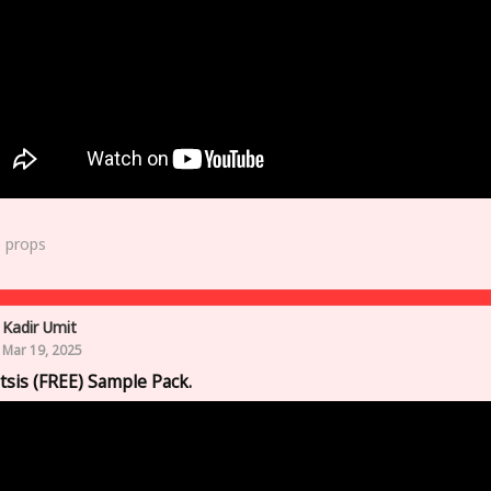
0
props
Kadir Umit
Mar 19, 2025
tsis (FREE) Sample Pack.