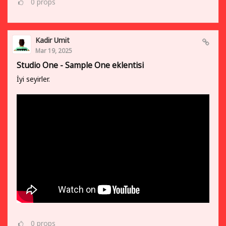
0
props
Kadir Umit
Mar 19, 2025
Studio One - Sample One eklentisi
İyi seyirler.
0
props