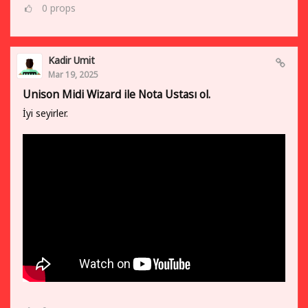
0
props
Kadir Umit
Mar 19, 2025
Unison Midi Wizard ile Nota Ustası ol.
İyi seyirler.