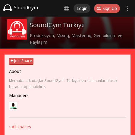
SoundGym
Login
Sign Up
SoundGym Türkiye
Prodüksiyon, Mixing, Mastering, Geri bildirim ve
Paylaşım
Join Space
About
Merhaba arkadaşlar SoundGym'i Türkiye'den kullananlar olarak
burada toplanabiliriz.
Managers
All spaces