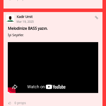
Kadir Umit
Mar 19, 2025
Melodinize BASS yazın.
İyi Seyirler.
0
props