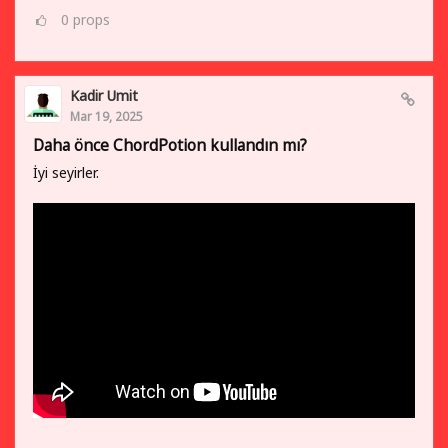
0
props
Kadir Umit
Mar 19, 2025
Daha önce ChordPotion kullandın mı?
İyi seyirler.