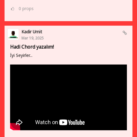
0
props
Kadir Umit
Mar 19, 2025
Hadi Chord yazalım!
İyi Seyirler...