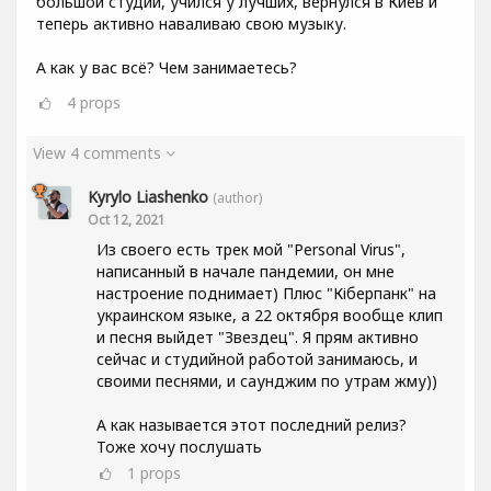
большой студии, учился у лучших, вернулся в Киев и
теперь активно наваливаю свою музыку.
А как у вас всё? Чем занимаетесь?
4
props
View 4 comments
Kyrylo Liashenko
(author)
Oct 12, 2021
Из своего есть трек мой "Personal Virus",
написанный в начале пандемии, он мне
настроение поднимает) Плюс "Кіберпанк" на
украинском языке, а 22 октября вообще клип
и песня выйдет "Звездец". Я прям активно
сейчас и студийной работой занимаюсь, и
своими песнями, и саунджим по утрам жму))
А как называется этот последний релиз?
Тоже хочу послушать
1
props