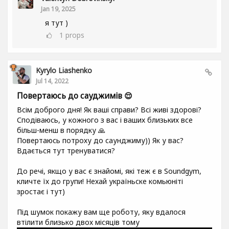
Jan 19, 2025
я тут )
1
props
Kyrylo Liashenko
Jul 14, 2022
Повертаюсь до сауджимів 😌
Всім доброго дня! Як ваші справи? Всі живі здорові?
Сподіваюсь, у кожного з вас і ваших близьких все
більш-менш в порядку 🙏
Повертаюсь потроху до саунджиму)) Як у вас?
Вдається тут тренуватися?
До речі, якщо у вас є знайомі, які теж є в Soundgym,
кличте їх до групи! Нехай україньске комьюніті
зростає і тут)
Під шумок покажу вам ще роботу, яку вдалося
втілити близько двох місяців тому