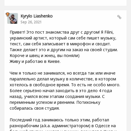
Kyrylo Liashenko
Sep 26, 2021
Привет! Это пост знакомства друг с другом! Я Filini,
украинский артист, который сам себе пишет музыку,
текст, сам себя записывает в микрофон и сводит.
Также делает это и другим на заказ на своей студии.
Короче и швец и жнец, вы поняли)
Живу и работаю в Киеве.
Чем я только не занимался, но всегда так или иначе
параллельно делал музыку в количестве, в котором
хотелось в свободное время. То есть не особо много.
Более серьёзно начал заходить в это дело 4 года
назад, учился всем этапам создания музыки. С
переменным успехом и рвением. Потихоньку
собиралась своя студия.
Последний год занимаюсь только этим, работал
разнорабочим (a.k.a. администратором) в Одессе на