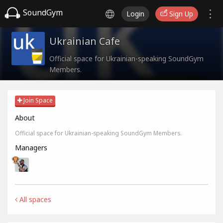
SoundGym
Login
Sign Up
Ukrainian Cafe
Official space for Ukrainian-speaking SoundGym
Members.
Join Space
About
Official space for Ukrainian-speaking SoundGym Members.
Managers
All spaces