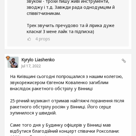
звуком - трохи пишу живі инструменти,
зводжу і т.д. Завжди рада однодумцям й
співвітчизникам.
Трек звучить пречудово та й лірика дуже
класна! З мене лайк та підписка)
4
props
Kyrylo Liashenko
Jul 17, 2022
На Київщині сьогодні попрощалися з нашим колегою,
звукорежисером Євгеном Коваленко загиблим
внаслідок ракетного обстрілу у Вінниці
25-річний музикант отримав найтяжчі поранення після
ракетного обстрілу росіян у Вінниці. Його серце
зупинилося у швидкій.
Саме того дня у Будинку офіцерів у Вінниці мав
відбутися благодійний концерт співачки Роксолани: