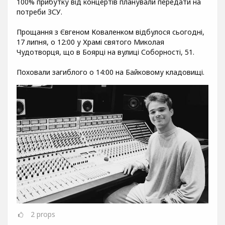
100% прибутку від концертів планували передати на
потреби ЗСУ.
Прощання з Євгеном Коваленком відбулося сьогодні,
17 липня, о 12:00 у Храмі святого Миколая
Чудотворця, що в Боярці на вулиці Соборності, 51.
Поховали загиблого о 14:00 на Байковому кладовищі.
2
props