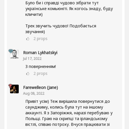
Було би і справді чудово зібрати тут
українське комьюніті. Як когось знаду, буду
кличити)
Трек звучить чудово! Подобається
звучання)
2
props
Roman Lykhatskyi
Jul 17, 2022
З поверненням!
2
props
Farewelleon (Jane)
Aug 08, 2022
Привіт усім) Теж вирішила повернутися до
саунджиму, колись була тут на іншому
аккаунті. Я з Запоріжжя, наразі перебуваю у
Польщі. Граю на скрипці та ірландському
вістлі, співаю потроху. Вчуся працювати зі