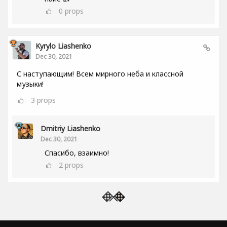
0
props
Kyrylo Liashenko
Dec 30, 2021
С наступающим! Всем мирного неба и классной
музыки!
3
props
Dmitriy Liashenko
Dec 30, 2021
Спасибо, взаимно!
2
props