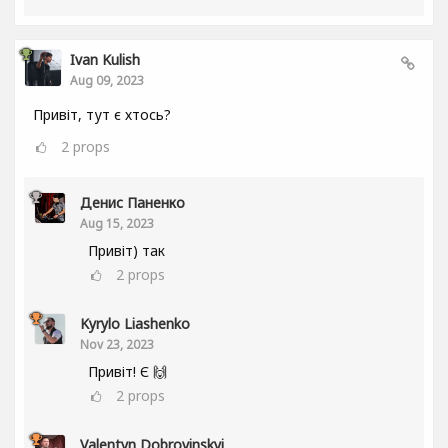
Ivan Kulish
Aug 09, 2023
Привіт, тут є хтось?
2
props
Денис Паненко
Aug 15, 2023
Привіт) так
2
props
Kyrylo Liashenko
Nov 23, 2023
Привіт! Є 🙌
2
props
Valentyn Dobrovinskyi