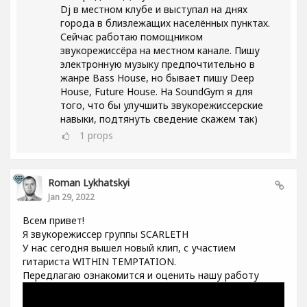
Dj в местном клубе и выступал на днях
города в близлежащих населённых пунктах.
Сейчас работаю помощником
звукорежиссёра на местном канале. Пишу
электронную музыку предпочтительно в
жанре Bass House, но бывает пишу Deep
House, Future House. На SoundGym я для
того, что бы улучшить звукорежиссерские
навыки, подтянуть сведение скажем так)
1
props
Roman Lykhatskyi
Jan 29, 2022
Всем привет!
Я звукорежиссер группы SCARLETH
У нас сегодня вышел новый клип, с участием
гитариста WITHIN TEMPTATION.
Передлагаю ознакомится и оценить нашу работу