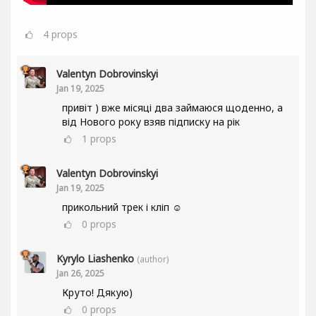
4
props
Valentyn Dobrovinskyi
Jan 19, 2025
привіт ) вже місяці два займаюся щоденно, а
від Нового року взяв підписку на рік
1
props
Valentyn Dobrovinskyi
Jan 19, 2025
прикольний трек і кліп ☺
0
props
Kyrylo Liashenko
(author)
Jan 26, 2025
Круто! Дякую)
0
props