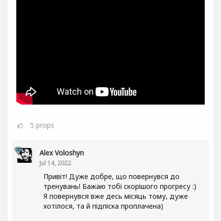
5
props
Alex Voloshyn
Jul 14, 2022
Привіт! Дуже добре, що повернувся до
тренувань! Бажаю тобі скорішого прогресу :)
Я повернувся вже десь місяць тому, дуже
хотілося, та й підпіска проплачена)