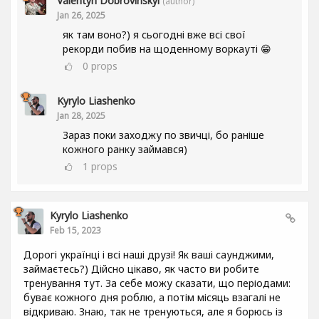
Valentyn Dobrovinskyi
(author)
Jan 26, 2025
як там воно?) я сьогодні вже всі свої
рекорди побив на щоденному воркауті 😁
0
props
Kyrylo Liashenko
Jan 28, 2025
Зараз поки заходжу по звичці, бо раніше
кожного ранку займався)
1
props
Kyrylo Liashenko
Feb 15, 2023
Дорогі українці і всі наші друзі! Як ваші саунджими,
займаєтесь?) Дійсно цікаво, як часто ви робите
тренування тут. За себе можу сказати, що періодами:
буває кожного дня роблю, а потім місяць взагалі не
відкриваю. Знаю, так не тренуються, але я борюсь із