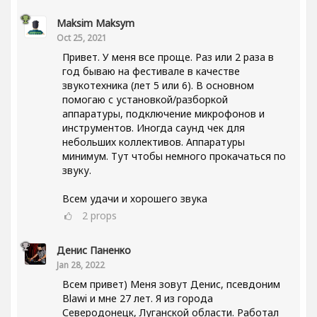
Maksim Maksym
Oct 25, 2021
Привет. У меня все проще. Раз или 2 раза в
год бываю на фестивале в качестве
звукотехника (лет 5 или 6). В основном
помогаю с установкой/разборкой
аппаратуры, подключение микрофонов и
инструментов. Иногда саунд чек для
небольших коллективов. Аппаратуры
минимум. Тут чтобы немного прокачаться по
звуку.
Всем удачи и хорошего звука
2
props
Денис Паненко
Jan 28, 2022
Всем привет) Меня зовут Денис, псевдоним
Blawi и мне 27 лет. Я из города
Северодонецк, Луганской области. Работал