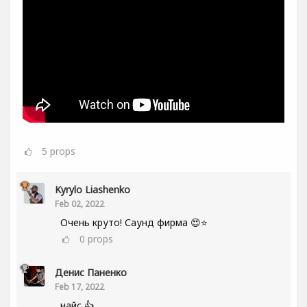
5
props
Kyrylo Liashenko
Feb 02, 2022
Очень круто! Саунд фирма 😍⭐
0
props
Денис Паненко
Feb 17, 2022
найс 👍