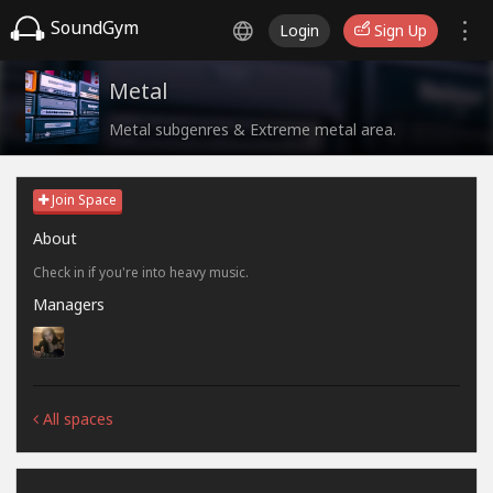
SoundGym
Login
Sign Up
Metal
Metal subgenres & Extreme metal area.
Join Space
About
Check in if you're into heavy music.
Managers
All spaces