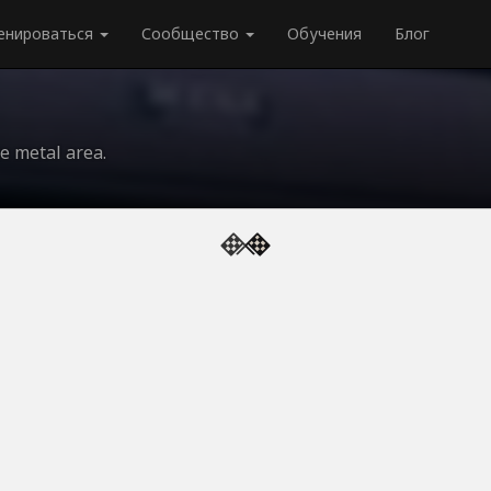
енироваться
Сообщество
Обучения
Блог
e metal area.