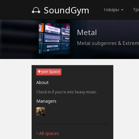
SoundGym
товары
Тр
Metal
Metal subgenres & Extrem
Join Space
About
Check in if you're into heavy music.
Managers
All spaces