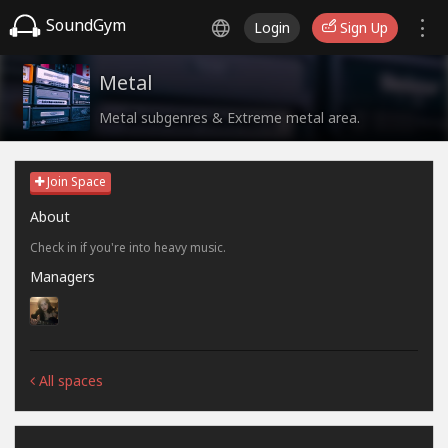
SoundGym
Login
Sign Up
Metal
Metal subgenres & Extreme metal area.
Join Space
About
Check in if you're into heavy music.
Managers
All spaces