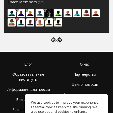
Space Members
(107)
Блог
О нас
Образовательные
Партнерство
институты
Центр помощи
Информация для прессы
Условия использования
Больше Групп
We use cookies to improve your experience.
Политика
Essential cookies keep the site running. We
Бесплатная школа
конфиденциальности
also use optional cookies to enhance