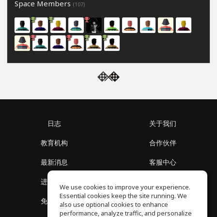
Space Members
(107)
日志
关于我们
教育机构
合作伙伴
最新消息
客服中心
进入社区
关于我们
We use cookies to improve your experience.
Essential cookies keep the site running. We
免费课程
隐私政策
also use optional cookies to enhance
performance, analyze traffic, and personalize