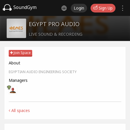
SoundGym
Login
Sign Up
EGYPT PRO AUDIO
LIVE SOUND & RECORDING
Join Space
About
EGYPTIAN AUDIO ENGINEERING SOCIETY
Managers
All spaces