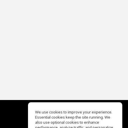
We use cookies to improve your experience.
Essential cookies keep the site running. We
EQ Ear Training
also use optional cookies to enhance
Drum Machine
performance, analyze traffic, and personalize