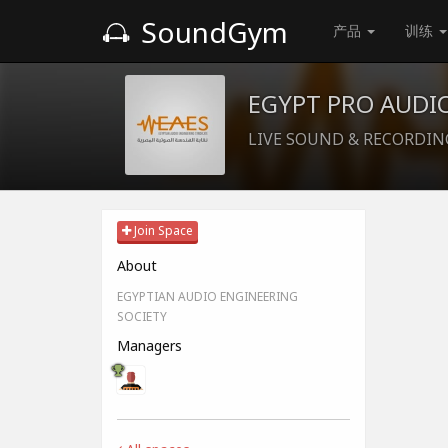
SoundGym
产品
训练
EGYPT PRO AUDI
LIVE SOUND & RECORDIN
Join Space
About
EGYPTIAN AUDIO ENGINEERING
SOCIETY
Managers