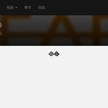
社区
学习
日志
O
G