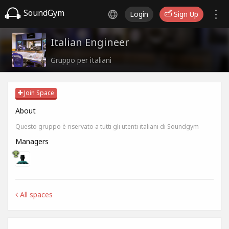
SoundGym
Login
Sign Up
Italian Engineer
Gruppo per italiani
Join Space
About
Questo gruppo è riservato a tutti gli utenti italiani di Soundgym
Managers
All spaces