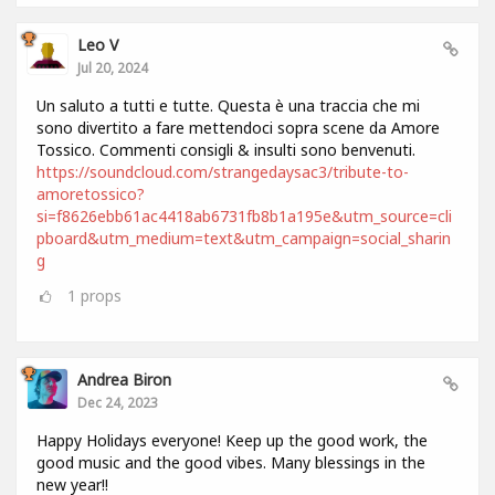
Leo V
Jul 20, 2024
Un saluto a tutti e tutte. Questa è una traccia che mi
sono divertito a fare mettendoci sopra scene da Amore
Tossico. Commenti consigli & insulti sono benvenuti.
https://soundcloud.com/strangedaysac3/tribute-to-
amoretossico?
si=f8626ebb61ac4418ab6731fb8b1a195e&utm_source=cli
pboard&utm_medium=text&utm_campaign=social_sharin
g
1
props
Andrea Biron
Dec 24, 2023
Happy Holidays everyone! Keep up the good work, the
good music and the good vibes. Many blessings in the
new year!!