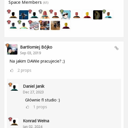
Space Members
(61)
Bartłomiej Bójko
Sep 03, 2019
Na jakim DAWie pracujecie? ;)
2
props
Daniel Janik
Dec 27, 2023
Głównie fl studio :)
1
props
Konrad Wełna
Jan 02, 2024