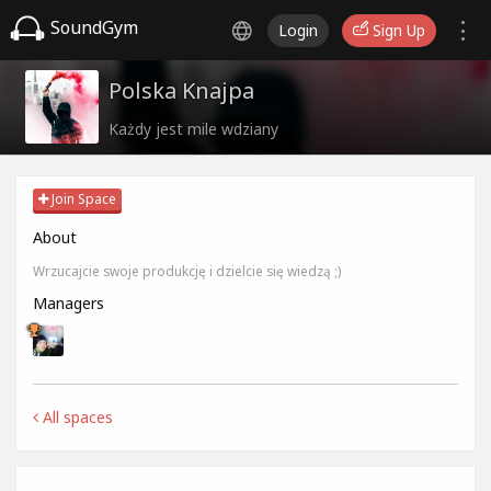
SoundGym
Login
Sign Up
Polska Knajpa
Każdy jest mile wdziany
Join Space
About
Wrzucajcie swoje produkcję i dzielcie się wiedzą ;)
Managers
All spaces