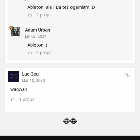
Ableton, ale FL'a też ogarniam :D
2
props
Adam Urban
Jan 03, 2024
Ableton :)
0
props
Luc Geul
Mar 10, 2020
wagwan
1
props