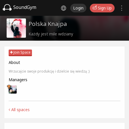
SoundGym
Login
Sign Up
Polska Knajpa
Każdy jest mile wdziany
Join Space
About
Wrzucajcie swoje produkcję i dzielcie się wiedzą ;)
Managers
All spaces