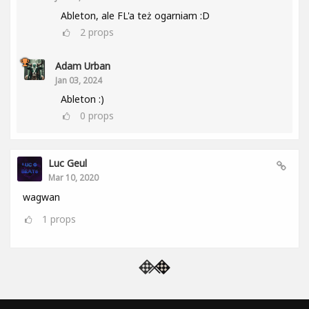
Ableton, ale FL'a też ogarniam :D
2
props
Adam Urban
Jan 03, 2024
Ableton :)
0
props
Luc Geul
Mar 10, 2020
wagwan
1
props