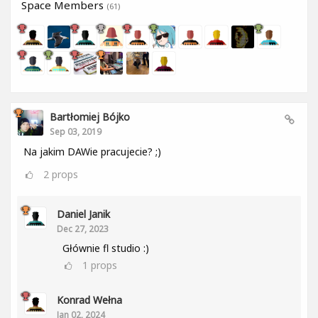
Space Members
(61)
Bartłomiej Bójko
Sep 03, 2019
Na jakim DAWie pracujecie? ;)
2
props
Daniel Janik
Dec 27, 2023
Głównie fl studio :)
1
props
Konrad Wełna
Jan 02, 2024