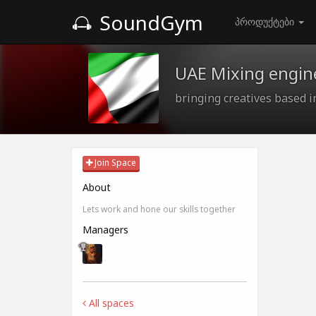
SoundGym
პროდუქტები
UAE Mixing engine
bringing creatives based 
Join Space
About
Lets work and hone our skills together
Managers
All spaces