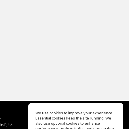
We use cookies to improve your experience.
ბ
Essential cookies keep the site running. We
EQ Ear Training
also use optional cookies to enhance
მოჩენა
Drum Machine
performance, analyze traffic, and personalize