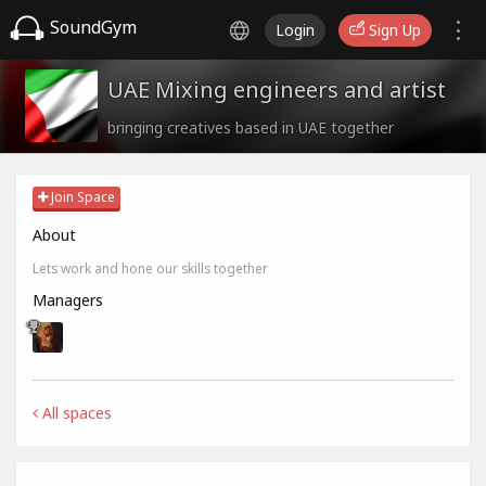
SoundGym
Login
Sign Up
UAE Mixing engineers and artist
bringing creatives based in UAE together
Join Space
About
Lets work and hone our skills together
Managers
All spaces