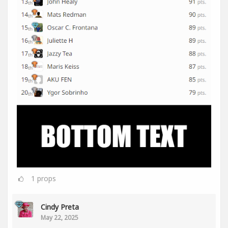
1
props
Cindy Preta
May 22, 2025