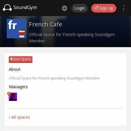
SoundGym
Login
Sign Up
French Cafe
Official Space for French-speaking Soundgym
Member.
Join Space
About
Official Space for French-speaking Soundgym Member.
Managers
All spaces