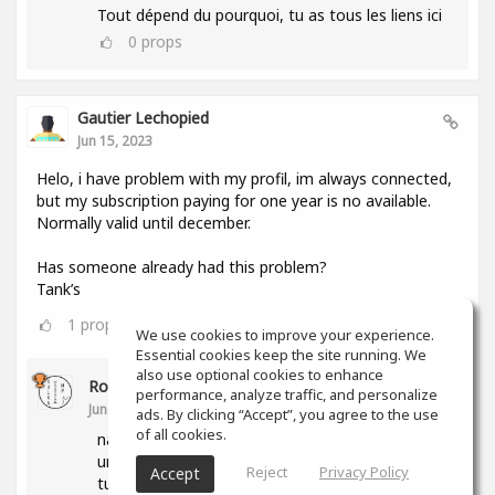
Tout dépend du pourquoi, tu as tous les liens ici
0
props
Gautier Lechopied
Jun 15, 2023
Helo, i have problem with my profil, im always connected,
but my subscription paying for one year is no available.
Normally valid until december.
Has someone already had this problem?
Tank’s
1
props
We use cookies to improve your experience.
Essential cookies keep the site running. We
also use optional cookies to enhance
Romain Moser
performance, analyze traffic, and personalize
Jun 15, 2023
ads. By clicking “Accept”, you agree to the use
of all cookies.
nan deso mais va voir dans tes parametre y e
une section sur ton abonnement, peut etre que
Reject
Privacy Policy
Accept
tu trouveras l'info ici