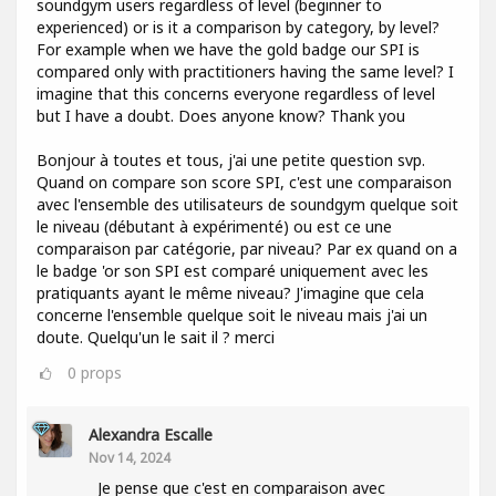
soundgym users regardless of level (beginner to
experienced) or is it a comparison by category, by level?
For example when we have the gold badge our SPI is
compared only with practitioners having the same level? I
imagine that this concerns everyone regardless of level
but I have a doubt. Does anyone know? Thank you
Bonjour à toutes et tous, j'ai une petite question svp.
Quand on compare son score SPI, c'est une comparaison
avec l'ensemble des utilisateurs de soundgym quelque soit
le niveau (débutant à expérimenté) ou est ce une
comparaison par catégorie, par niveau? Par ex quand on a
le badge 'or son SPI est comparé uniquement avec les
pratiquants ayant le même niveau? J'imagine que cela
concerne l'ensemble quelque soit le niveau mais j'ai un
doute. Quelqu'un le sait il ? merci
0
props
Alexandra Escalle
Nov 14, 2024
Je pense que c'est en comparaison avec