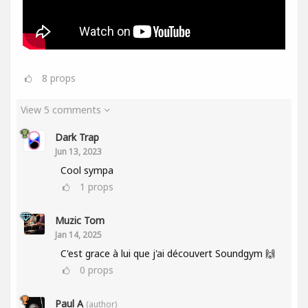
8
props
View 5 comments
Dark Trap
Jun 13, 2023
Cool sympa
1
props
Muzic Tom
Jan 14, 2025
C'est grace à lui que j'ai découvert Soundgym 🙌
0
props
Paul A
(author)