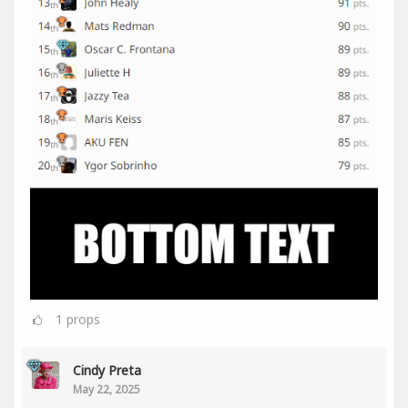
1
props
Cindy Preta
May 22, 2025