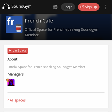
SoundGym
Login
Sign Up
French Cafe
Official Space for French-speaking Soundgym
Member.
Join Space
About
Official Space for French-speaking Soundgym Member.
Managers
All spaces