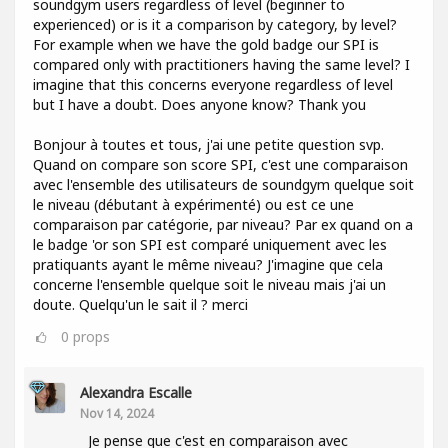
soundgym users regardless of level (beginner to
experienced) or is it a comparison by category, by level?
For example when we have the gold badge our SPI is
compared only with practitioners having the same level? I
imagine that this concerns everyone regardless of level
but I have a doubt. Does anyone know? Thank you
Bonjour à toutes et tous, j'ai une petite question svp.
Quand on compare son score SPI, c'est une comparaison
avec l'ensemble des utilisateurs de soundgym quelque soit
le niveau (débutant à expérimenté) ou est ce une
comparaison par catégorie, par niveau? Par ex quand on a
le badge 'or son SPI est comparé uniquement avec les
pratiquants ayant le même niveau? J'imagine que cela
concerne l'ensemble quelque soit le niveau mais j'ai un
doute. Quelqu'un le sait il ? merci
0
props
Alexandra Escalle
Nov 14, 2024
Je pense que c'est en comparaison avec