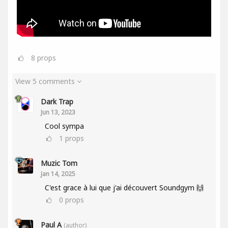
8
props
View 5 comments
Dark Trap
Jun 13, 2023
Cool sympa
1
props
Muzic Tom
Jan 14, 2025
C'est grace à lui que j'ai découvert Soundgym 🙌
0
props
Paul A
(author)