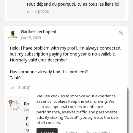
Tout dépend du pourquoi, tu as tous les liens ici
0
props
Gautier Lechopied
Jun 15, 2023
Helo, i have problem with my profil, im always connected,
but my subscription paying for one year is no available.
Normally valid until december.
Has someone already had this problem?
Tank’s
1
props
We use cookies to improve your experience.
Essential cookies keep the site running. We
Romain Moser
also use optional cookies to enhance
Jun 15, 2023
performance, analyze traffic, and personalize
ads. By clicking “Accept”, you agree to the use
nan deso mais va voir dans tes parametre y e
of all cookies.
une section sur ton abonnement, peut etre que
tu trouveras l'info ici
Reject
Privacy Policy