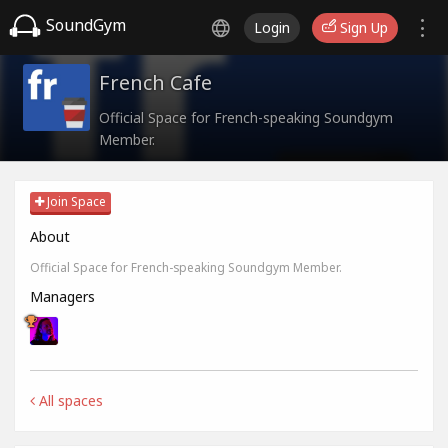
SoundGym
Login
Sign Up
French Cafe
Official Space for French-speaking Soundgym
Member.
Join Space
About
Official Space for French-speaking Soundgym Member.
Managers
All spaces