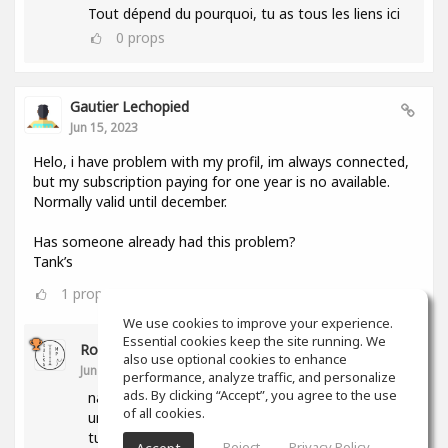
Tout dépend du pourquoi, tu as tous les liens ici
0
props
Gautier Lechopied
Jun 15, 2023
Helo, i have problem with my profil, im always connected,
but my subscription paying for one year is no available.
Normally valid until december.
Has someone already had this problem?
Tank’s
1
props
We use cookies to improve your experience.
Essential cookies keep the site running. We
Romain Moser
also use optional cookies to enhance
Jun 15, 2023
performance, analyze traffic, and personalize
ads. By clicking “Accept”, you agree to the use
nan deso mais va voir dans tes parametre y e
of all cookies.
une section sur ton abonnement, peut etre que
tu trouveras l'info ici
Reject
Privacy Policy