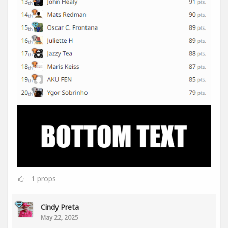
1
props
Cindy Preta
May 22, 2025