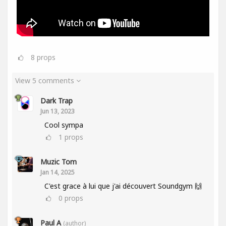
8
props
View 5 comments
Dark Trap
Jun 13, 2023
Cool sympa
1
props
Muzic Tom
Jan 14, 2025
C'est grace à lui que j'ai découvert Soundgym 🙌
0
props
Paul A
(author)