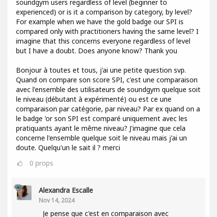
soundgym users regardless of level (beginner to
experienced) or is it a comparison by category, by level?
For example when we have the gold badge our SPI is
compared only with practitioners having the same level? I
imagine that this concerns everyone regardless of level
but I have a doubt. Does anyone know? Thank you
Bonjour à toutes et tous, j'ai une petite question svp.
Quand on compare son score SPI, c'est une comparaison
avec l'ensemble des utilisateurs de soundgym quelque soit
le niveau (débutant à expérimenté) ou est ce une
comparaison par catégorie, par niveau? Par ex quand on a
le badge 'or son SPI est comparé uniquement avec les
pratiquants ayant le même niveau? J'imagine que cela
concerne l'ensemble quelque soit le niveau mais j'ai un
doute. Quelqu'un le sait il ? merci
0
props
Alexandra Escalle
Nov 14, 2024
Je pense que c'est en comparaison avec