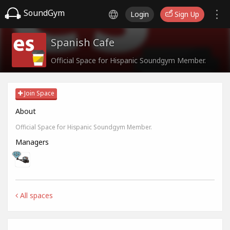
SoundGym
Login
Sign Up
Spanish Cafe
Official Space for Hispanic Soundgym Member.
Join Space
About
Official Space for Hispanic Soundgym Member.
Managers
All spaces