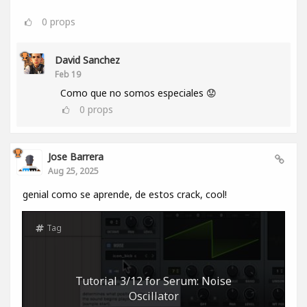
0
props
David Sanchez
Feb 19
Como que no somos especiales 😟
0
props
Jose Barrera
Aug 25, 2025
genial como se aprende, de estos crack, cool!
Tag
Tutorial 3/12 for Serum: Noise
Oscillator