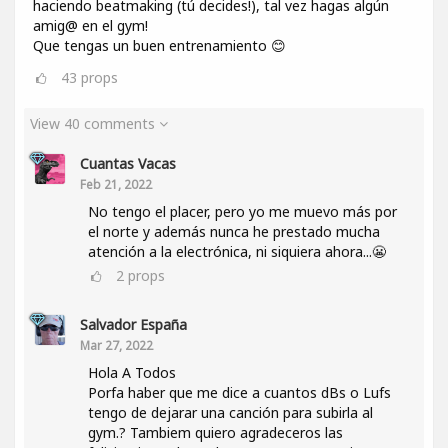
haciendo beatmaking (tú decides!), tal vez hagas algún
amig@ en el gym!
Que tengas un buen entrenamiento 😊
43
props
View 40 comments
Cuantas Vacas
Feb 21, 2022
No tengo el placer, pero yo me muevo más por
el norte y además nunca he prestado mucha
atención a la electrónica, ni siquiera ahora...😬
2
props
Salvador España
Mar 27, 2022
Hola A Todos
Porfa haber que me dice a cuantos dBs o Lufs
tengo de dejarar una canción para subirla al
gym.? Tambiem quiero agradeceros las