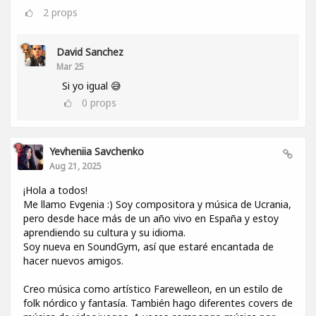
2
props
David Sanchez
Mar 25
Si yo igual 😅
0
props
Yevheniia Savchenko
Aug 21, 2025
¡Hola a todos!
Me llamo Evgenia :) Soy compositora y música de Ucrania,
pero desde hace más de un año vivo en España y estoy
aprendiendo su cultura y su idioma.
Soy nueva en SoundGym, así que estaré encantada de
hacer nuevos amigos.
Creo música como artístico Farewelleon, en un estilo de
folk nórdico y fantasía. También hago diferentes covers de