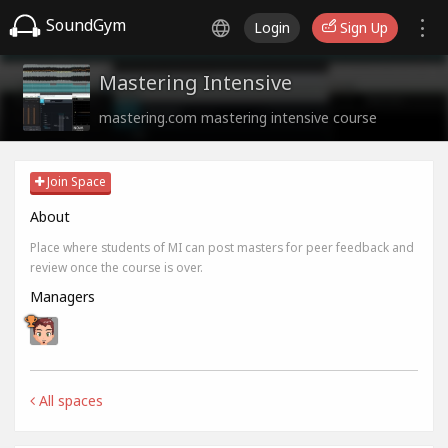
SoundGym
Login
Sign Up
Mastering Intensive
mastering.com mastering intensive course
Join Space
About
Place where students of MI can post masters for peer feedback and
review once the course is over.
Managers
All spaces