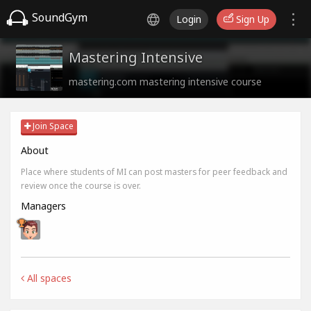
SoundGym
Login
Sign Up
Mastering Intensive
mastering.com mastering intensive course
Join Space
About
Place where students of MI can post masters for peer feedback and
review once the course is over.
Managers
All spaces