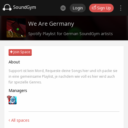
SoundGym
Login
Sign Up
We Are Germany
Spotify Playlist for German SoundGym artists
Join Space
About
Support ist kein Mord, Requeste deine Songs hier und ich packe sie
in eine gemeinsame Playlist, je nachdem wie voll es hier wird auch
für spezielle Genres.
Managers
All spaces