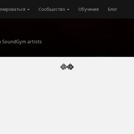
енироваться
Сообщество
Обучения
Блог
an SoundGym artists