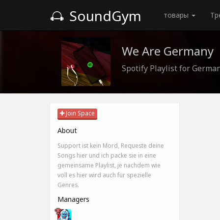
SoundGym
товары
Тр
We Are Germany
Spotify Playlist for Germ
Join Space
About
Support ist kein Mord, Requeste deine
Songs hier und ich packe sie in eine
gemeinsame Playlist, je nachdem wie
voll es hier wird auch für spezielle
Genres.
Managers