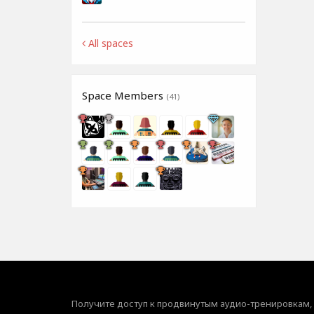
All spaces
Space Members
(41)
Получите доступ к продвинутым аудио-тренировкам,