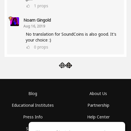
1
props
Noam Gingold
Aug 16, 2019
No translation for SoundCoins is also good. It's
your choice :)
0
props
Blog
About Us
Educational Institutes
Partnership
Press Info
Help Center
Spaces
Terms of Use