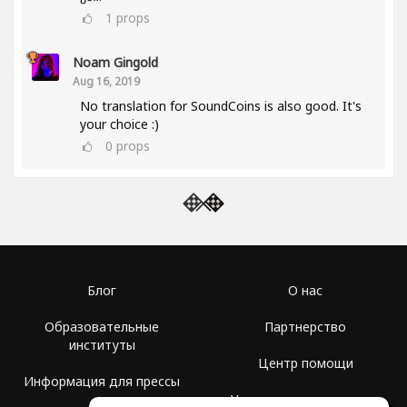
1
props
Noam Gingold
Aug 16, 2019
No translation for SoundCoins is also good. It's
your choice :)
0
props
Блог
О нас
Образовательные
Партнерство
институты
Центр помощи
Информация для прессы
Условия использования