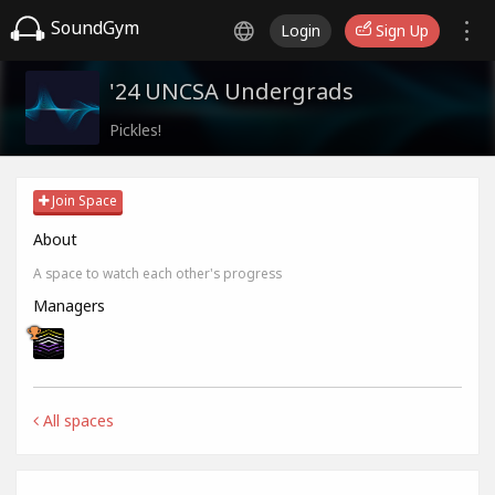
SoundGym
Login
Sign Up
'24 UNCSA Undergrads
Pickles!
Join Space
About
A space to watch each other's progress
Managers
All spaces