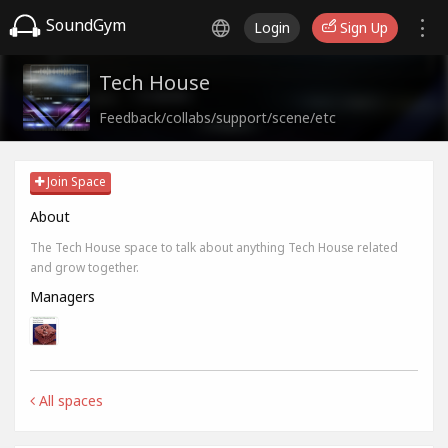
SoundGym
Login
Sign Up
Tech House
Feedback/collabs/support/scene/etc
Join Space
About
The Tech House space to talk about anything Tech House related
and grow together.
Managers
All spaces