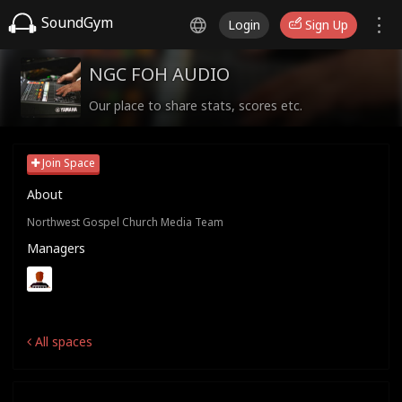
SoundGym
Login
Sign Up
NGC FOH AUDIO
Our place to share stats, scores etc.
Join Space
About
Northwest Gospel Church Media Team
Managers
All spaces