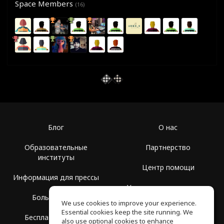
Space Members
(16)
Блог
О нас
Образовательные
Партнерство
институты
Центр помощи
Информация для прессы
Условия использования
Больше Групп
We use cookies to improve your experience.
Политика
Essential cookies keep the site running. We
Бесплатная школа
конфиденциальности
also use optional cookies to enhance